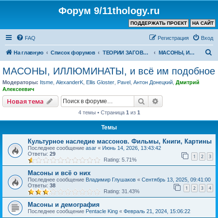
Форум 9/11thology.ru
ПОДДЕРЖАТЬ ПРОЕКТ
НА САЙТ
FAQ
Регистрация
Вход
П
На главную
Список форумов
ТЕОРИИ ЗАГОВОРА (не связанные с 9/11)
МАСОНЫ, ИЛЛЮМИНАТЫ, и всё им подобное
о
МАСОНЫ, ИЛЛЮМИНАТЫ, и всё им подобное
и
Модераторы:
Itsme
,
AlexanderK
,
Ellis Gloster
,
Pavel
,
Антон Донецкий
,
Дмитрий
с
Алексеевич
к
Поиск
Расширенный пои
Новая тема
4 темы • Страница
1
из
1
Темы
Культурное наследие массонов. Фильмы, Книги, Картины
Последнее сообщение
asar
«
Июнь 14, 2026, 13:43:42
Ответы:
29
1
2
3
Rating: 5.71%
Масоны и всё о них
Последнее сообщение
Владимир Глушаков
«
Сентябрь 13, 2025, 09:41:00
Ответы:
38
1
2
3
4
Rating: 31.43%
Масоны и демография
Последнее сообщение
Pentacle King
«
Февраль 21, 2024, 15:06:22