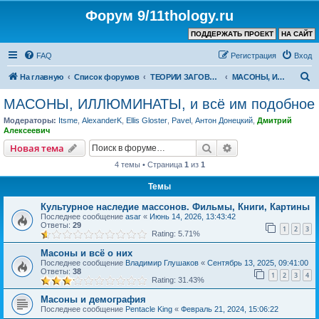
Форум 9/11thology.ru
ПОДДЕРЖАТЬ ПРОЕКТ
НА САЙТ
FAQ
Регистрация
Вход
П
На главную
Список форумов
ТЕОРИИ ЗАГОВОРА (не связанные с 9/11)
МАСОНЫ, ИЛЛЮМИНАТЫ, и всё им подобное
о
МАСОНЫ, ИЛЛЮМИНАТЫ, и всё им подобное
и
Модераторы:
Itsme
,
AlexanderK
,
Ellis Gloster
,
Pavel
,
Антон Донецкий
,
Дмитрий
с
Алексеевич
к
Поиск
Расширенный пои
Новая тема
4 темы • Страница
1
из
1
Темы
Культурное наследие массонов. Фильмы, Книги, Картины
Последнее сообщение
asar
«
Июнь 14, 2026, 13:43:42
Ответы:
29
1
2
3
Rating: 5.71%
Масоны и всё о них
Последнее сообщение
Владимир Глушаков
«
Сентябрь 13, 2025, 09:41:00
Ответы:
38
1
2
3
4
Rating: 31.43%
Масоны и демография
Последнее сообщение
Pentacle King
«
Февраль 21, 2024, 15:06:22