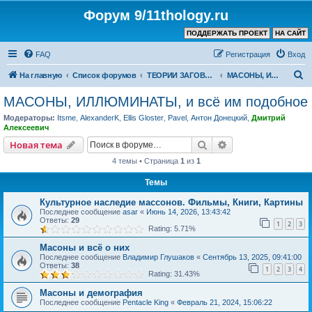
Форум 9/11thology.ru
ПОДДЕРЖАТЬ ПРОЕКТ
НА САЙТ
FAQ
Регистрация
Вход
П
На главную
Список форумов
ТЕОРИИ ЗАГОВОРА (не связанные с 9/11)
МАСОНЫ, ИЛЛЮМИНАТЫ, и всё им подобное
о
МАСОНЫ, ИЛЛЮМИНАТЫ, и всё им подобное
и
Модераторы:
Itsme
,
AlexanderK
,
Ellis Gloster
,
Pavel
,
Антон Донецкий
,
Дмитрий
с
Алексеевич
к
Поиск
Расширенный пои
Новая тема
4 темы • Страница
1
из
1
Темы
Культурное наследие массонов. Фильмы, Книги, Картины
Последнее сообщение
asar
«
Июнь 14, 2026, 13:43:42
Ответы:
29
1
2
3
Rating: 5.71%
Масоны и всё о них
Последнее сообщение
Владимир Глушаков
«
Сентябрь 13, 2025, 09:41:00
Ответы:
38
1
2
3
4
Rating: 31.43%
Масоны и демография
Последнее сообщение
Pentacle King
«
Февраль 21, 2024, 15:06:22