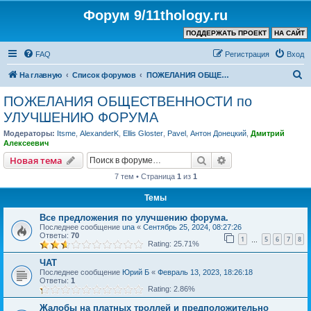
Форум 9/11thology.ru
ПОДДЕРЖАТЬ ПРОЕКТ
НА САЙТ
FAQ
Регистрация
Вход
П
На главную
Список форумов
ПОЖЕЛАНИЯ ОБЩЕСТВЕННОСТИ по УЛУЧШЕНИЮ ФОРУМА
о
ПОЖЕЛАНИЯ ОБЩЕСТВЕННОСТИ по
и
УЛУЧШЕНИЮ ФОРУМА
с
Модераторы:
Itsme
,
AlexanderK
,
Ellis Gloster
,
Pavel
,
Антон Донецкий
,
Дмитрий
к
Алексеевич
Поиск
Расширенный пои
Новая тема
7 тем • Страница
1
из
1
Темы
Все предложения по улучшению форума.
Последнее сообщение
una
«
Сентябрь 25, 2024, 08:27:26
Ответы:
70
1
5
6
7
8
…
Rating: 25.71%
ЧАТ
Последнее сообщение
Юрий Б
«
Февраль 13, 2023, 18:26:18
Ответы:
1
Rating: 2.86%
Жалобы на платных троллей и предположительно