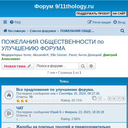
Форум 9/11thology.ru
ПОДДЕРЖАТЬ ПРОЕКТ
НА САЙТ
FAQ
Регистрация
Вход
П
На главную
Список форумов
ПОЖЕЛАНИЯ ОБЩЕСТВЕННОСТИ по УЛУЧШЕНИЮ ФОРУМА
о
ПОЖЕЛАНИЯ ОБЩЕСТВЕННОСТИ по
и
УЛУЧШЕНИЮ ФОРУМА
с
Модераторы:
Itsme
,
AlexanderK
,
Ellis Gloster
,
Pavel
,
Антон Донецкий
,
Дмитрий
к
Алексеевич
Поиск
Расширенный пои
Новая тема
7 тем • Страница
1
из
1
Темы
Все предложения по улучшению форума.
Последнее сообщение
una
«
Сентябрь 25, 2024, 08:27:26
Ответы:
70
1
5
6
7
8
…
Rating: 25.71%
ЧАТ
Последнее сообщение
Юрий Б
«
Февраль 13, 2023, 18:26:18
Ответы:
1
Rating: 2.86%
Жалобы на платных троллей и предположительно