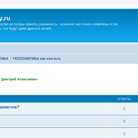
y.ru
нство не готовы принять реальность - а многие настолько отравлены и так
что будут даже драться за неё...
ТИКА
ГЕОПОЛИТИКА как она есть
,
Дмитрий Алексеевич
ширенный поиск
ОТВЕТЫ
налистов?
1
0
2