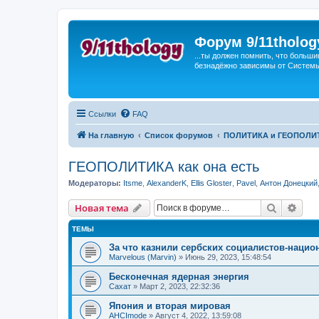
Форум 9/11tholog
...ты должен помнить, что больши
безнадёжно зависимы от Системы, 
Ссылки
FAQ
На главную
Список форумов
ПОЛИТИКА и ГЕОПОЛИ
ГЕОПОЛИТИКА как она есть
Модераторы:
Itsme
,
AlexanderK
,
Ellis Gloster
,
Pavel
,
Антон Донецкий
Поиск
Рас
Новая тема
ТЕМЫ
За что казнили сербских социалистов-нацио
Marvelous (Marvin)
»
Июнь 29, 2023, 15:48:54
Бесконечная ядерная энергия
Сахат
»
Март 2, 2023, 22:32:36
Япония и вторая мировая
AHCImode
»
Август 4, 2022, 13:59:08