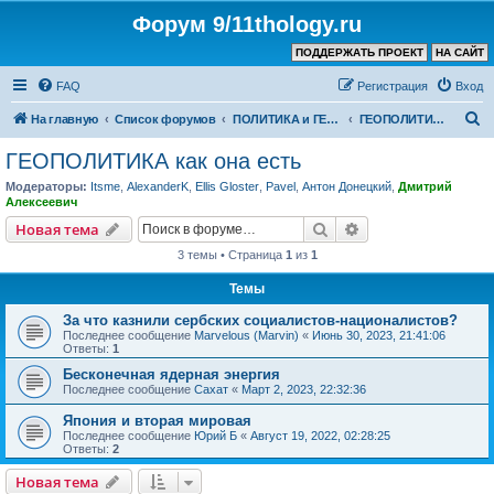
Форум 9/11thology.ru
ПОДДЕРЖАТЬ ПРОЕКТ
НА САЙТ
FAQ
Регистрация
Вход
П
На главную
Список форумов
ПОЛИТИКА и ГЕОПОЛИТИКА
ГЕОПОЛИТИКА как она есть
о
ГЕОПОЛИТИКА как она есть
и
Модераторы:
Itsme
,
AlexanderK
,
Ellis Gloster
,
Pavel
,
Антон Донецкий
,
Дмитрий
с
Алексеевич
к
Поиск
Расширенный пои
Новая тема
3 темы • Страница
1
из
1
Темы
За что казнили сербских социалистов-националистов?
Последнее сообщение
Marvelous (Marvin)
«
Июнь 30, 2023, 21:41:06
Ответы:
1
Бесконечная ядерная энергия
Последнее сообщение
Сахат
«
Март 2, 2023, 22:32:36
Япония и вторая мировая
Последнее сообщение
Юрий Б
«
Август 19, 2022, 02:28:25
Ответы:
2
Новая тема