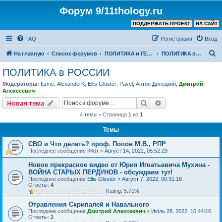
Форум 9/11thology.ru
ПОДДЕРЖАТЬ ПРОЕКТ
НА САЙТ
FAQ
Регистрация
Вход
П
На главную
Список форумов
ПОЛИТИКА и ГЕОПОЛИТИКА
ПОЛИТИКА в РОССИИ
о
ПОЛИТИКА в РОССИИ
и
Модераторы:
Itsme
,
AlexanderK
,
Ellis Gloster
,
Pavel
,
Антон Донецкий
,
Дмитрий
с
Алексеевич
к
Поиск
Расширенный пои
Новая тема
4 темы • Страница
1
из
1
Темы
СВО и Что делать? проф. Попов М.В., РПР
Последнее сообщение
ККот
«
Август 14, 2022, 05:52:29
Новое прекрасное видео от Юрия Игнатьевича Мухина -
ВОЙНА СТАРЫХ ПЕРДУНОВ - обсуждаем тут!
Последнее сообщение
Ellis Gloster
«
Август 7, 2022, 00:31:18
Ответы:
4
Rating: 5.71%
Отравления Скрипалей и Навального
Последнее сообщение
Дмитрий Алексеевич
«
Июль 28, 2022, 10:44:16
Ответы:
2