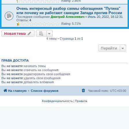
Rating: 2.86%
Очень интересный разбор схемы обогащения "Путина"
или почему не работают санкции Запада против России
Последнее сообщение
Дмитрий Алексеевич
«
Июль 20, 2022, 18:12:31
Ответы:
4
Rating: 5.71%
Новая тема
4 темы • Страница
1
из
1
Перейти
ПРАВА ДОСТУПА
Вы
не можете
начинать темы
Вы
не можете
отвечать на сообщения
Вы
не можете
редактировать свои сообщения
Вы
не можете
удалять свои сообщения
Вы
не можете
добавлять вложения
На главную
Список форумов
Часовой пояс:
UTC+03:00
Конфиденциальность
|
Правила