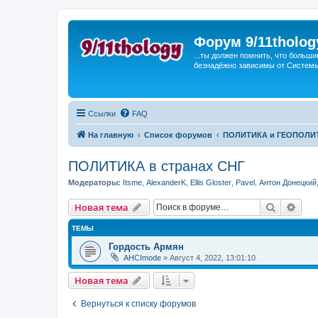
Форум 9/11tholog
...ты должен помнить, что больши
безнадёжно зависимы от Системы, 
Ссылки
FAQ
На главную
Список форумов
ПОЛИТИКА и ГЕОПОЛИ
ПОЛИТИКА в странах СНГ
Модераторы:
Itsme
,
AlexanderK
,
Ellis Gloster
,
Pavel
,
Антон Донецкий
Поиск
Рас
Новая тема
ТЕМЫ
Гордость Армян
AHCImode
»
Август 4, 2022, 13:01:10
Новая тема
Вернуться к списку форумов