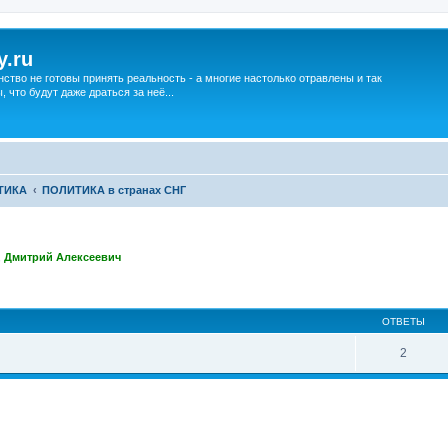
y.ru
нство не готовы принять реальность - а многие настолько отравлены и так
что будут даже драться за неё...
ТИКА
ПОЛИТИКА в странах СНГ
,
Дмитрий Алексеевич
ширенный поиск
ОТВЕТЫ
2