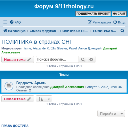
Форум 9/11thology.ru
ПОДДЕРЖАТЬ ПРОЕКТ
НА САЙТ
FAQ
Регистрация
Вход
П
На главную
Список форумов
ПОЛИТИКА и ГЕОПОЛИТИКА
ПОЛИТИКА в странах СНГ
о
ПОЛИТИКА в странах СНГ
и
Модераторы:
Itsme
,
AlexanderK
,
Ellis Gloster
,
Pavel
,
Антон Донецкий
,
Дмитрий
с
Алексеевич
к
Поиск
Расширенный пои
Новая тема
1 тема • Страница
1
из
1
Темы
Гордость Армян
Последнее сообщение
Дмитрий Алексеевич
«
Август 5, 2022, 08:01:46
Ответы:
2
Новая тема
1 тема • Страница
1
из
1
Перейти
ПРАВА ДОСТУПА