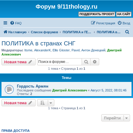
Форум 9/11thology.ru
ПОДДЕРЖАТЬ ПРОЕКТ
НА САЙТ
FAQ
Регистрация
Вход
П
На главную
Список форумов
ПОЛИТИКА и ГЕОПОЛИТИКА
ПОЛИТИКА в странах СНГ
о
ПОЛИТИКА в странах СНГ
и
Модераторы:
Itsme
,
AlexanderK
,
Ellis Gloster
,
Pavel
,
Антон Донецкий
,
Дмитрий
с
Алексеевич
к
Поиск
Расширенный пои
Новая тема
1 тема • Страница
1
из
1
Темы
Гордость Армян
Последнее сообщение
Дмитрий Алексеевич
«
Август 5, 2022, 08:01:46
Ответы:
2
Новая тема
1 тема • Страница
1
из
1
Перейти
ПРАВА ДОСТУПА