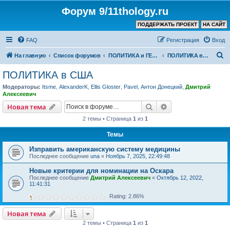
Форум 9/11thology.ru
ПОДДЕРЖАТЬ ПРОЕКТ
НА САЙТ
FAQ
Регистрация
Вход
П
На главную
Список форумов
ПОЛИТИКА и ГЕОПОЛИТИКА
ПОЛИТИКА в США
о
ПОЛИТИКА в США
и
Модераторы:
Itsme
,
AlexanderK
,
Ellis Gloster
,
Pavel
,
Антон Донецкий
,
Дмитрий
с
Алексеевич
к
Поиск
Расширенный пои
Новая тема
2 темы • Страница
1
из
1
Темы
Изправить американскую систему медицины
Последнее сообщение
una
«
Ноябрь 7, 2025, 22:49:48
Новые критерии для номинации на Оскара
Последнее сообщение
Дмитрий Алексеевич
«
Октябрь 12, 2022,
11:41:31
Rating: 2.86%
Новая тема
2 темы • Страница
1
из
1