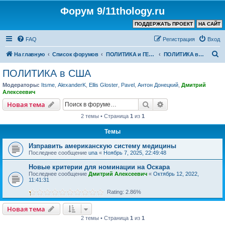
Форум 9/11thology.ru
ПОДДЕРЖАТЬ ПРОЕКТ
НА САЙТ
FAQ
Регистрация
Вход
П
На главную
Список форумов
ПОЛИТИКА и ГЕОПОЛИТИКА
ПОЛИТИКА в США
о
ПОЛИТИКА в США
и
Модераторы:
Itsme
,
AlexanderK
,
Ellis Gloster
,
Pavel
,
Антон Донецкий
,
Дмитрий
с
Алексеевич
к
Поиск
Расширенный пои
Новая тема
2 темы • Страница
1
из
1
Темы
Изправить американскую систему медицины
Последнее сообщение
una
«
Ноябрь 7, 2025, 22:49:48
Новые критерии для номинации на Оскара
Последнее сообщение
Дмитрий Алексеевич
«
Октябрь 12, 2022,
11:41:31
Rating: 2.86%
Новая тема
2 темы • Страница
1
из
1