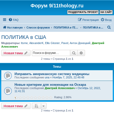
Форум 9/11thology.ru
ПОДДЕРЖАТЬ ПРОЕКТ
НА САЙТ
FAQ
Регистрация
Вход
П
На главную
Список форумов
ПОЛИТИКА и ГЕОПОЛИТИКА
ПОЛИТИКА в США
о
ПОЛИТИКА в США
и
Модераторы:
Itsme
,
AlexanderK
,
Ellis Gloster
,
Pavel
,
Антон Донецкий
,
Дмитрий
с
Алексеевич
к
Поиск
Расширенный пои
Новая тема
2 темы • Страница
1
из
1
Темы
Изправить американскую систему медицины
Последнее сообщение
una
«
Ноябрь 7, 2025, 22:49:48
Новые критерии для номинации на Оскара
Последнее сообщение
Дмитрий Алексеевич
«
Октябрь 12, 2022,
11:41:31
Rating: 2.86%
Новая тема
2 темы • Страница
1
из
1