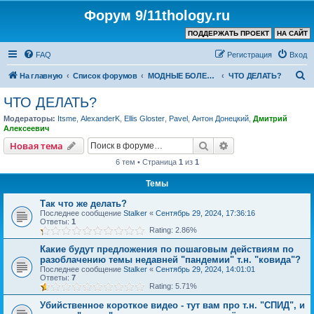
Форум 9/11thology.ru
ПОДДЕРЖАТЬ ПРОЕКТ
НА САЙТ
FAQ
Регистрация
Вход
П
На главную
Список форумов
МОДНЫЕ БОЛЕЗНИ
ЧТО ДЕЛАТЬ?
о
ЧТО ДЕЛАТЬ?
и
Модераторы:
Itsme
,
AlexanderK
,
Ellis Gloster
,
Pavel
,
Антон Донецкий
,
Дмитрий
с
Алексеевич
к
Поиск
Расширенный пои
Новая тема
6 тем • Страница
1
из
1
Темы
Так что же делать?
Последнее сообщение
Stalker
«
Сентябрь 29, 2024, 17:36:16
Ответы:
1
Rating: 2.86%
Какие будут предложения по пошаговым действиям по
разоблачению темы недавней "пандемии" т.н. "ковида"?
Последнее сообщение
Stalker
«
Сентябрь 29, 2024, 14:01:01
Ответы:
7
Rating: 5.71%
Убийственное короткое видео - тут вам про т.н. "СПИД", и