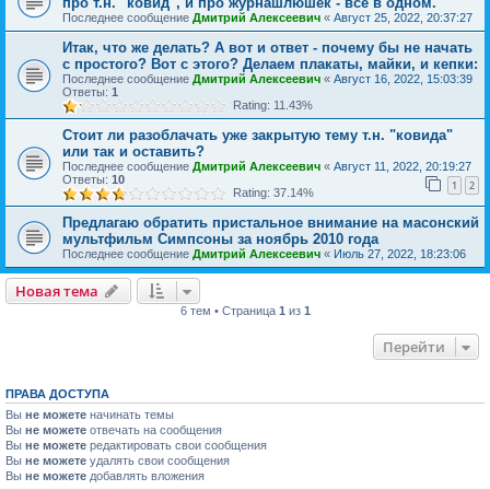
про т.н. "ковид", и про журнашлюшек - всё в одном.
Последнее сообщение
Дмитрий Алексеевич
«
Август 25, 2022, 20:37:27
Итак, что же делать? А вот и ответ - почему бы не начать
с простого? Вот с этого? Делаем плакаты, майки, и кепки:
Последнее сообщение
Дмитрий Алексеевич
«
Август 16, 2022, 15:03:39
Ответы:
1
Rating: 11.43%
Стоит ли разоблачать уже закрытую тему т.н. "ковида"
или так и оставить?
Последнее сообщение
Дмитрий Алексеевич
«
Август 11, 2022, 20:19:27
Ответы:
10
1
2
Rating: 37.14%
Предлагаю обратить пристальное внимание на масонский
мультфильм Симпсоны за ноябрь 2010 года
Последнее сообщение
Дмитрий Алексеевич
«
Июль 27, 2022, 18:23:06
Новая тема
6 тем • Страница
1
из
1
Перейти
ПРАВА ДОСТУПА
Вы
не можете
начинать темы
Вы
не можете
отвечать на сообщения
Вы
не можете
редактировать свои сообщения
Вы
не можете
удалять свои сообщения
Вы
не можете
добавлять вложения