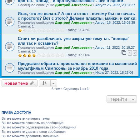
про т.н. "ковид", и про журнашлюшек - всё в одном.
Последнее сообщение
Дмитрий Алексеевич
«
Август 25, 2022, 20:37:27
Итак, что же делать? А вот и ответ - почему бы не начать
с простого? Вот с этого? Делаем плакаты, майки, и кепки:
Последнее сообщение
Дмитрий Алексеевич
«
Август 16, 2022, 15:03:39
Ответы:
1
Rating: 11.43%
Стоит ли разоблачать уже закрытую тему т.н. "ковида"
или так и оставить?
Последнее сообщение
Дмитрий Алексеевич
«
Август 11, 2022, 20:19:27
Ответы:
10
1
2
Rating: 37.14%
Предлагаю обратить пристальное внимание на масонский
мультфильм Симпсоны за ноябрь 2010 года
Последнее сообщение
Дмитрий Алексеевич
«
Июль 27, 2022, 18:23:06
Новая тема
6 тем • Страница
1
из
1
Перейти
ПРАВА ДОСТУПА
Вы
не можете
начинать темы
Вы
не можете
отвечать на сообщения
Вы
не можете
редактировать свои сообщения
Вы
не можете
удалять свои сообщения
Вы
не можете
добавлять вложения