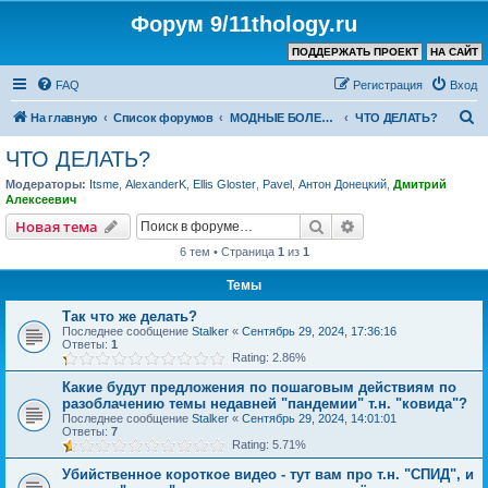
Форум 9/11thology.ru
ПОДДЕРЖАТЬ ПРОЕКТ
НА САЙТ
FAQ
Регистрация
Вход
П
На главную
Список форумов
МОДНЫЕ БОЛЕЗНИ
ЧТО ДЕЛАТЬ?
о
ЧТО ДЕЛАТЬ?
и
Модераторы:
Itsme
,
AlexanderK
,
Ellis Gloster
,
Pavel
,
Антон Донецкий
,
Дмитрий
с
Алексеевич
к
Поиск
Расширенный пои
Новая тема
6 тем • Страница
1
из
1
Темы
Так что же делать?
Последнее сообщение
Stalker
«
Сентябрь 29, 2024, 17:36:16
Ответы:
1
Rating: 2.86%
Какие будут предложения по пошаговым действиям по
разоблачению темы недавней "пандемии" т.н. "ковида"?
Последнее сообщение
Stalker
«
Сентябрь 29, 2024, 14:01:01
Ответы:
7
Rating: 5.71%
Убийственное короткое видео - тут вам про т.н. "СПИД", и