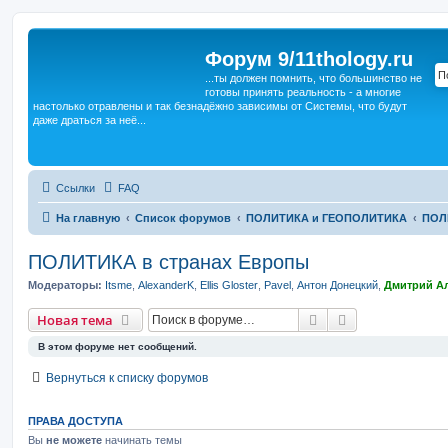
Форум 9/11thology.ru
...ты должен помнить, что большинство не
готовы принять реальность - а многие
настолько отравлены и так безнадёжно зависимы от Системы, что будут
даже драться за неё...
Ссылки
FAQ
На главную
Список форумов
ПОЛИТИКА и ГЕОПОЛИТИКА
ПОЛ
ПОЛИТИКА в странах Европы
Модераторы:
Itsme
,
AlexanderK
,
Ellis Gloster
,
Pavel
,
Антон Донецкий
,
Дмитрий А
Поиск
Расширенный 
Новая тема
В этом форуме нет сообщений.
Вернуться к списку форумов
ПРАВА ДОСТУПА
Вы
не можете
начинать темы