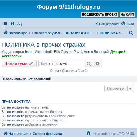
Форум 9/11thology.ru
ПОДДЕРЖАТЬ ПРОЕКТ
НА САЙТ
FAQ
Регистрация
Вход
П
На главную
Список форумов
ПОЛИТИКА и ГЕОПОЛИТИКА
ПОЛИТИКА в прочих странах
о
ПОЛИТИКА в прочих странах
и
Модераторы:
Itsme
,
AlexanderK
,
Ellis Gloster
,
Pavel
,
Антон Донецкий
,
Дмитрий
с
Алексеевич
к
Поиск
Расширенный пои
Новая тема
0 тем • Страница
1
из
1
В этом форуме нет сообщений.
Перейти
ПРАВА ДОСТУПА
Вы
не можете
начинать темы
Вы
не можете
отвечать на сообщения
Вы
не можете
редактировать свои сообщения
Вы
не можете
удалять свои сообщения
Вы
не можете
добавлять вложения
На главную
Список форумов
Часовой пояс:
UTC+03:00