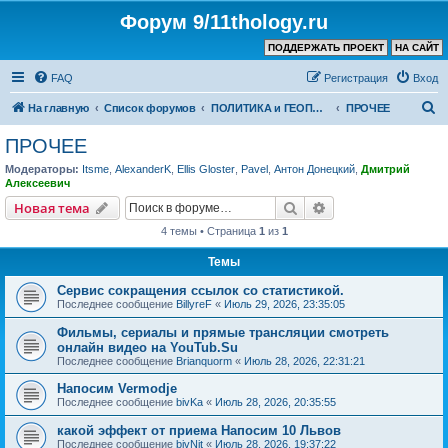
Форум 9/11thology.ru
ПОДДЕРЖАТЬ ПРОЕКТ
НА САЙТ
FAQ
Регистрация
Вход
П
На главную
Список форумов
ПОЛИТИКА и ГЕОПОЛИТИКА
ПРОЧЕЕ
о
ПРОЧЕЕ
и
Модераторы:
Itsme
,
AlexanderK
,
Ellis Gloster
,
Pavel
,
Антон Донецкий
,
Дмитрий
с
Алексеевич
к
Поиск
Расширенный пои
Новая тема
4 темы • Страница
1
из
1
Темы
Сервис сокращения ссылок со статистикой.
Последнее сообщение
BillyreF
«
Июль 29, 2026, 23:35:05
Фильмы, сериалы и прямые трансляции смотреть
онлайн видео на YouTub.Su
Последнее сообщение
Brianquorm
«
Июль 28, 2026, 22:31:21
Напосим Vermodje
Последнее сообщение
bivKa
«
Июль 28, 2026, 20:35:55
какой эффект от приема Напосим 10 Львов
Последнее сообщение
bivNit
«
Июль 28, 2026, 19:37:22