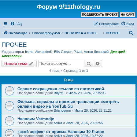
Форум 9/11thology.ru
ПОДДЕРЖАТЬ ПРОЕКТ
НА САЙТ
FAQ
Регистрация
Вход
П
На главную
Список форумов
ПОЛИТИКА и ГЕОПОЛИТИКА
ПРОЧЕЕ
о
ПРОЧЕЕ
и
Модераторы:
Itsme
,
AlexanderK
,
Ellis Gloster
,
Pavel
,
Антон Донецкий
,
Дмитрий
с
Алексеевич
к
Поиск
Расширенный пои
Новая тема
4 темы • Страница
1
из
1
Темы
Сервис сокращения ссылок со статистикой.
Последнее сообщение
BillyreF
«
Июль 29, 2026, 23:35:05
Фильмы, сериалы и прямые трансляции смотреть
онлайн видео на YouTub.Su
Последнее сообщение
Brianquorm
«
Июль 28, 2026, 22:31:21
Напосим Vermodje
Последнее сообщение
bivKa
«
Июль 28, 2026, 20:35:55
какой эффект от приема Напосим 10 Львов
Последнее сообщение
bivNit
«
Июль 28, 2026, 19:37:22