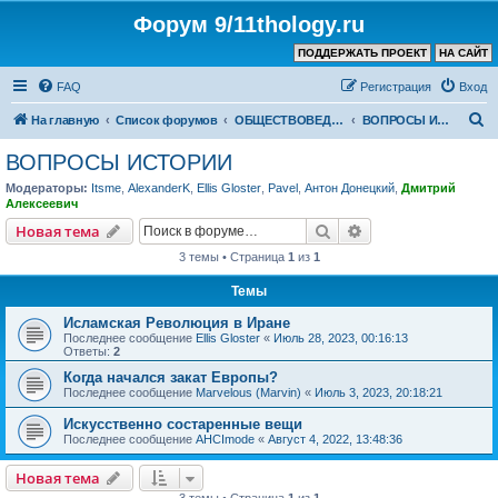
Форум 9/11thology.ru
ПОДДЕРЖАТЬ ПРОЕКТ
НА САЙТ
FAQ
Регистрация
Вход
П
На главную
Список форумов
ОБЩЕСТВОВЕДЕНИЕ и РЕЛИГИЯ
ВОПРОСЫ ИСТОРИИ
о
ВОПРОСЫ ИСТОРИИ
и
Модераторы:
Itsme
,
AlexanderK
,
Ellis Gloster
,
Pavel
,
Антон Донецкий
,
Дмитрий
с
Алексеевич
к
Поиск
Расширенный пои
Новая тема
3 темы • Страница
1
из
1
Темы
Исламская Революция в Иране
Последнее сообщение
Ellis Gloster
«
Июль 28, 2023, 00:16:13
Ответы:
2
Когда начался закат Европы?
Последнее сообщение
Marvelous (Marvin)
«
Июль 3, 2023, 20:18:21
Искусственно состаренные вещи
Последнее сообщение
AHCImode
«
Август 4, 2022, 13:48:36
Новая тема
3 темы • Страница
1
из
1