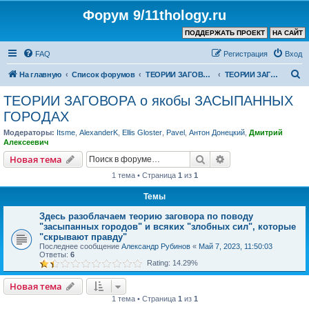
Форум 9/11thology.ru
ПОДДЕРЖАТЬ ПРОЕКТ
НА САЙТ
FAQ
Регистрация
Вход
П
На главную
Список форумов
ТЕОРИИ ЗАГОВОРА (не связанные с 9/11)
ТЕОРИИ ЗАГОВОРА о якобы ЗАСЫПАННЫХ ГОРОДАХ
о
ТЕОРИИ ЗАГОВОРА о якобы ЗАСЫПАННЫХ
и
ГОРОДАХ
с
Модераторы:
Itsme
,
AlexanderK
,
Ellis Gloster
,
Pavel
,
Антон Донецкий
,
Дмитрий
к
Алексеевич
Поиск
Расширенный пои
Новая тема
1 тема • Страница
1
из
1
Темы
Здесь разоблачаем теорию заговора по поводу
"засыпанных городов" и всяких "злобных сил", которые
"скрывают правду"
Последнее сообщение
Александр Рубинов
«
Май 7, 2023, 11:50:03
Ответы:
6
Rating: 14.29%
Новая тема
1 тема • Страница
1
из
1