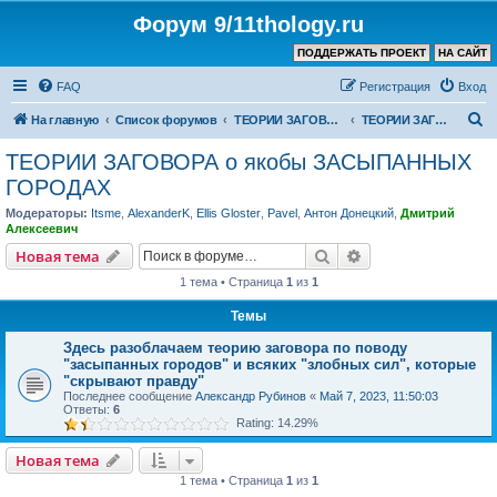
Форум 9/11thology.ru
ПОДДЕРЖАТЬ ПРОЕКТ
НА САЙТ
FAQ
Регистрация
Вход
П
На главную
Список форумов
ТЕОРИИ ЗАГОВОРА (не связанные с 9/11)
ТЕОРИИ ЗАГОВОРА о якобы ЗАСЫПАННЫХ ГОРОДАХ
о
ТЕОРИИ ЗАГОВОРА о якобы ЗАСЫПАННЫХ
и
ГОРОДАХ
с
Модераторы:
Itsme
,
AlexanderK
,
Ellis Gloster
,
Pavel
,
Антон Донецкий
,
Дмитрий
к
Алексеевич
Поиск
Расширенный пои
Новая тема
1 тема • Страница
1
из
1
Темы
Здесь разоблачаем теорию заговора по поводу
"засыпанных городов" и всяких "злобных сил", которые
"скрывают правду"
Последнее сообщение
Александр Рубинов
«
Май 7, 2023, 11:50:03
Ответы:
6
Rating: 14.29%
Новая тема
1 тема • Страница
1
из
1