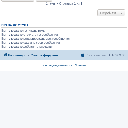
2 темы • Страница
1
из
1
Перейти
ПРАВА ДОСТУПА
Вы
не можете
начинать темы
Вы
не можете
отвечать на сообщения
Вы
не можете
редактировать свои сообщения
Вы
не можете
удалять свои сообщения
Вы
не можете
добавлять вложения
На главную
Список форумов
Часовой пояс:
UTC+03:00
Конфиденциальность
|
Правила