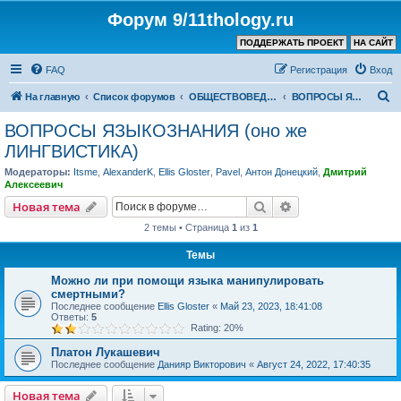
Форум 9/11thology.ru
ПОДДЕРЖАТЬ ПРОЕКТ
НА САЙТ
FAQ
Регистрация
Вход
П
На главную
Список форумов
ОБЩЕСТВОВЕДЕНИЕ и РЕЛИГИЯ
ВОПРОСЫ ЯЗЫКОЗНАНИЯ (оно же ЛИНГВИСТИКА)
о
ВОПРОСЫ ЯЗЫКОЗНАНИЯ (оно же
и
ЛИНГВИСТИКА)
с
Модераторы:
Itsme
,
AlexanderK
,
Ellis Gloster
,
Pavel
,
Антон Донецкий
,
Дмитрий
к
Алексеевич
Поиск
Расширенный пои
Новая тема
2 темы • Страница
1
из
1
Темы
Можно ли при помощи языка манипулировать
смертными?
Последнее сообщение
Ellis Gloster
«
Май 23, 2023, 18:41:08
Ответы:
5
Rating: 20%
Платон Лукашевич
Последнее сообщение
Данияр Викторович
«
Август 24, 2022, 17:40:35
Новая тема