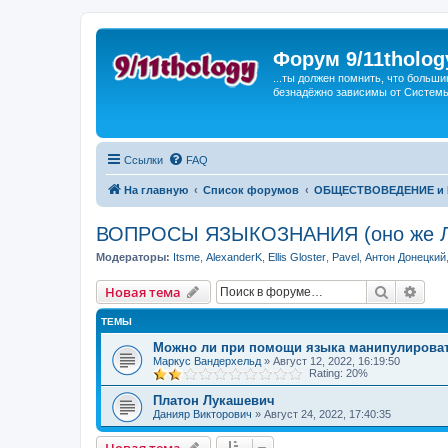
Форум 9/11tholog
...ты должен помнить, что больши
безнадёжно зависимы от Системы, 
Ссылки
FAQ
На главную
Список форумов
ОБЩЕСТВОВЕДЕНИЕ и 
ВОПРОСЫ ЯЗЫКОЗНАНИЯ (оно же 
Модераторы:
Itsme
,
AlexanderK
,
Ellis Gloster
,
Pavel
,
Антон Донецкий
Поиск
Рас
Новая тема
ТЕМЫ
Можно ли при помощи языка манипулирова
Маркус Вандерхельд
»
Август 12, 2022, 16:19:50
Rating: 20%
Платон Лукашевич
Данияр Викторович
»
Август 24, 2022, 17:40:35