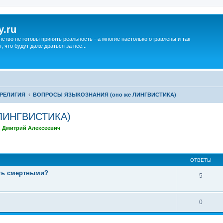
y.ru
нство не готовы принять реальность - а многие настолько отравлены и так
что будут даже драться за неё...
РЕЛИГИЯ
ВОПРОСЫ ЯЗЫКОЗНАНИЯ (оно же ЛИНГВИСТИКА)
ЛИНГВИСТИКА)
,
Дмитрий Алексеевич
ширенный поиск
ОТВЕТЫ
ть смертными?
5
0