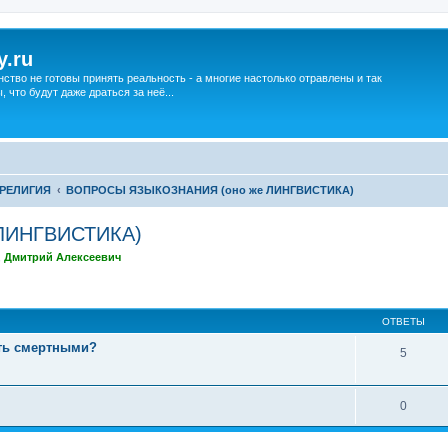
y.ru
нство не готовы принять реальность - а многие настолько отравлены и так
что будут даже драться за неё...
РЕЛИГИЯ
ВОПРОСЫ ЯЗЫКОЗНАНИЯ (оно же ЛИНГВИСТИКА)
ЛИНГВИСТИКА)
,
Дмитрий Алексеевич
ширенный поиск
ОТВЕТЫ
ть смертными?
5
0