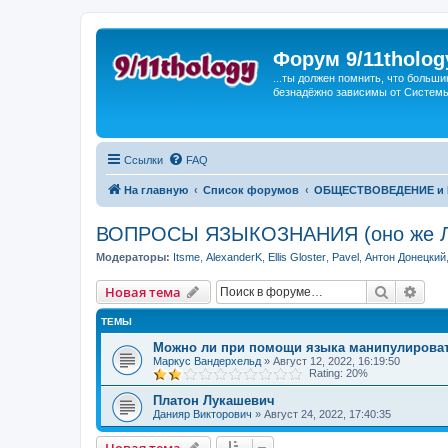
Форум 9/11tholog
...ты должен помнить, что больши
безнадёжно зависимы от Системы, 
Ссылки
FAQ
На главную
Список форумов
ОБЩЕСТВОВЕДЕНИЕ и 
ВОПРОСЫ ЯЗЫКОЗНАНИЯ (оно же 
Модераторы:
Itsme
,
AlexanderK
,
Ellis Gloster
,
Pavel
,
Антон Донецкий
Поиск
Рас
Новая тема
ТЕМЫ
Можно ли при помощи языка манипулирова
Маркус Вандерхельд
»
Август 12, 2022, 16:19:50
Rating: 20%
Платон Лукашевич
Данияр Викторович
»
Август 24, 2022, 17:40:35