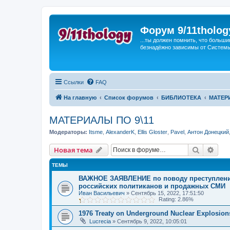
Форум 9/11tholog
...ты должен помнить, что больши
безнадёжно зависимы от Системы, 
Ссылки
FAQ
На главную
Список форумов
БИБЛИОТЕКА
МАТЕРИ
МАТЕРИАЛЫ ПО 9\11
Модераторы:
Itsme
,
AlexanderK
,
Ellis Gloster
,
Pavel
,
Антон Донецкий
Поиск
Рас
Новая тема
ТЕМЫ
ВАЖНОЕ ЗАЯВЛЕНИЕ по поводу преступления 
российских политиканов и продажных СМИ
Иван Васильевич
»
Сентябрь 15, 2022, 17:51:50
Rating: 2.86%
1976 Treaty on Underground Nuclear Explosion
Lucrecia
»
Сентябрь 9, 2022, 10:05:01