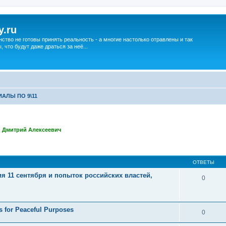
y.ru
нство не готовы принять реальность - а многие настолько отравлены и так
что будут даже драться за неё...
АЛЫ ПО 9\11
,
Дмитрий Алексеевич
ширенный поиск
ОТВЕТЫ
11 сентября и попыток российских властей,
0
s for Peaceful Purposes
0