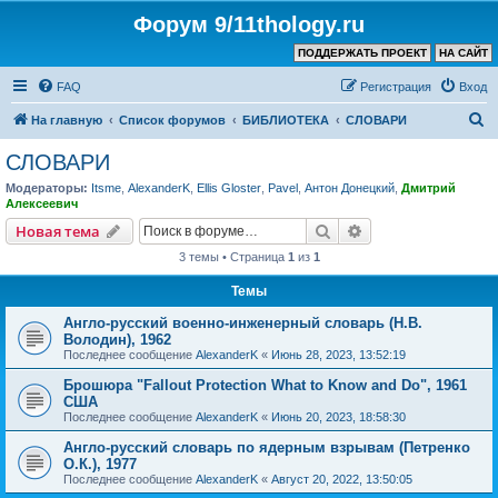
Форум 9/11thology.ru
ПОДДЕРЖАТЬ ПРОЕКТ
НА САЙТ
FAQ
Регистрация
Вход
П
На главную
Список форумов
БИБЛИОТЕКА
СЛОВАРИ
о
СЛОВАРИ
и
Модераторы:
Itsme
,
AlexanderK
,
Ellis Gloster
,
Pavel
,
Антон Донецкий
,
Дмитрий
с
Алексеевич
к
Поиск
Расширенный пои
Новая тема
3 темы • Страница
1
из
1
Темы
Англо-русский военно-инженерный словарь (Н.В.
Володин), 1962
Последнее сообщение
AlexanderK
«
Июнь 28, 2023, 13:52:19
Брошюра "Fallout Protection What to Know and Do", 1961
США
Последнее сообщение
AlexanderK
«
Июнь 20, 2023, 18:58:30
Англо-русский словарь по ядерным взрывам (Петренко
О.К.), 1977
Последнее сообщение
AlexanderK
«
Август 20, 2022, 13:50:05