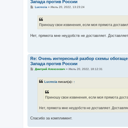
Запада против России
С
Lucrecia
»
Июль 20, 2022, 13:23:24
о
о
б
щ
е
Приношу свои извинения, если моя прямота доставил
н
и
е
Нет, прямота мне неудобств не доставляет. Доставляет
Re: Очень интересный разбор схемы обогаще
Запада против России
С
Дмитрий Алексеевич
»
Июль 20, 2022, 18:12:31
о
о
б
Lucrecia
писал(а):
↑
щ
е
н
и
е
Приношу свои извинения, если моя прямота доста
Нет, прямота мне неудобств не доставляет. Доставля
Спасибо за комплимент.