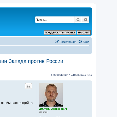
Поиск
Расширенный по
ПОДДЕРЖАТЬ ПРОЕКТ
НА САЙТ
Регистрация
Вход
ции Запада против России
5 сообщений • Страница
1
из
1
 якобы настоящий, а
Дмитрий Алексеевич
Хозяин