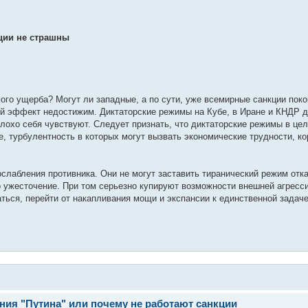
кции не страшны
го ущерба? Могут ли западные, а по сути, уже всемирные санкции поко
кой эффект недостижим. Диктаторские режимы на Кубе, в Иране и КНДР 
лохо себя чувствуют. Следует признать, что диктаторские режимы в це
, турбулентность в которых могут вызвать экономические трудности, к
лабления противника. Они не могут заставить тиранический режим отка
го ужесточение. При том серьезно купируют возможности внешней агресс
ться, перейти от накапливания мощи и экспансии к единственной задач
ния "Путина" или почему не работают санкции