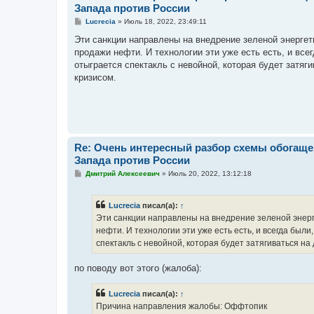
Запада против России
С
Lucrecia
»
Июль 18, 2022, 23:49:11
о
о
Эти санкции направлены на внедрение зеленой энергет
б
продажи нефти. И технологии эти уже есть есть, и всег
щ
е
отыграется спектакль с невойной, которая будет затяг
н
кризисом.
и
е
Re: Очень интересный разбор схемы обогаще
Запада против России
С
Дмитрий Алексеевич
»
Июль 20, 2022, 13:12:18
о
о
б
Lucrecia
писал(а):
↑
щ
е
Эти санкции направлены на внедрение зеленой энерге
н
нефти. И технологии эти уже есть есть, и всегда были
и
е
спектакль с невойной, которая будет затягиваться н
по поводу вот этого (жалоба):
Lucrecia
писал(а):
↑
Причина направления жалобы: Оффтопик