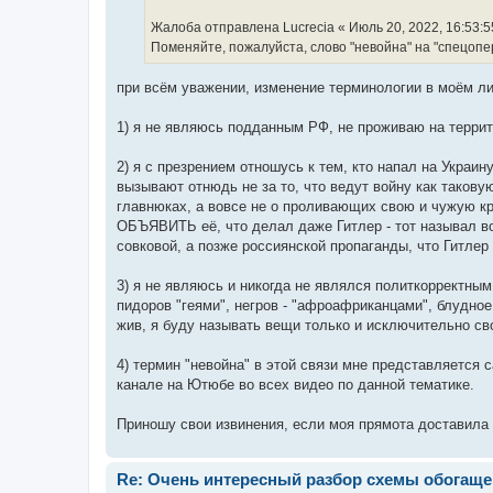
Жалоба отправлена Lucrecia « Июль 20, 2022, 16:53:5
Поменяйте, пожалуйста, слово "невойна" на "спецопер
при всём уважении, изменение терминологии в моём 
1) я не являюсь подданным РФ, не проживаю на террит
2) я с презрением отношусь к тем, кто напал на Украи
вызывают отнюдь не за то, что ведут войну как такову
главнюках, а вовсе не о проливающих свою и чужую кров
ОБЪЯВИТЬ её, что делал даже Гитлер - тот называл во
совковой, а позже россиянской пропаганды, что Гитлер
3) я не являюсь и никогда не являлся политкорректны
пидоров "геями", негров - "афроафриканцами", блудное
жив, я буду называть вещи только и исключительно с
4) термин "невойна" в этой связи мне представляется 
канале на Ютюбе во всех видео по данной тематике.
Приношу свои извинения, если моя прямота доставила 
Re: Очень интересный разбор схемы обогаще