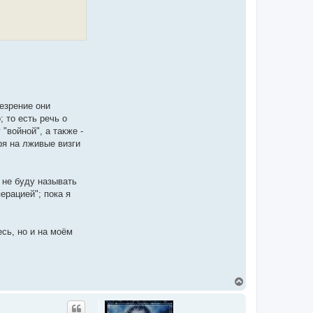
т
н
а
я
и
н
ф
о
р
м
а
ц
резрение они
и
я
 то есть речь о
п
"войной", а также -
о
л
ря на лживые визги
ь
з
о
в
 не буду называть
а
т
ерацией"; пока я
е
л
я
Д
сь, но и на моём
м
и
т
р
и
й
В
А
е
л
р
е
к
н