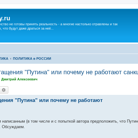
y.ru
нство не готовы принять реальность - а многие настолько отравлены и так
что будут даже драться за неё...
ТИКА
ПОЛИТИКА в РОССИИ
ащения "Путина" или почему не работают санк
,
Дмитрий Алексеевич
оиск
Расширенный поиск
ения "Путина" или почему не работают
м написанным (в том числе и с попыткой автора предположить, что Путин
м. Обсуждаем.