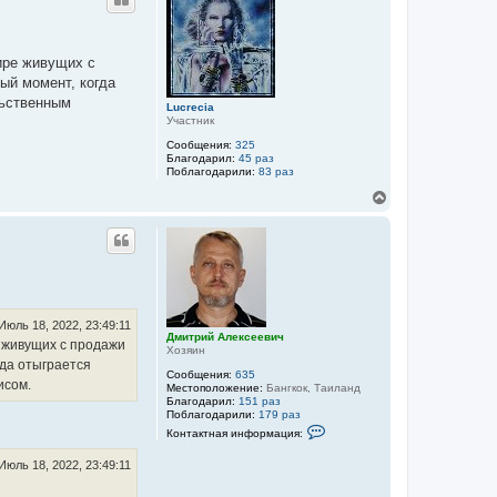
н
и
у
т
т
р
ь
и
мире живущих с
с
й
А
я
ный момент, когда
л
к
льственным
е
Lucrecia
н
к
Участник
а
с
ч
е
Сообщения:
325
а
е
Благодарил:
45 раз
в
Поблагодарили:
83 раз
л
и
у
В
ч
е
р
н
у
т
ь
с
я
Июль 18, 2022, 23:49:11
к
Дмитрий Алексеевич
е живущих с продажи
Хозяин
н
гда отыграется
а
Сообщения:
635
ч
исом.
Местоположение:
Бангкок, Таиланд
а
Благодарил:
151 раз
л
Поблагодарили:
179 раз
К
у
Контактная информация:
о
н
Июль 18, 2022, 23:49:11
т
а
к