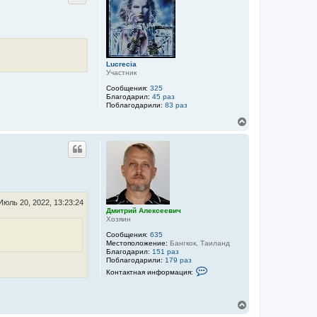
с
у
е
т
е
ь
в
с
и
я
ч
к
Lucrecia
н
Участник
а
ч
Сообщения:
325
а
Благодарил:
45 раз
Поблагодарили:
83 раз
л
у
В
е
р
н
у
т
ь
с
я
Июль 20, 2022, 13:23:24
к
Дмитрий Алексеевич
Хозяин
н
а
Сообщения:
635
ч
Местоположение:
Бангкок, Таиланд
а
Благодарил:
151 раз
л
Поблагодарили:
179 раз
К
у
Контактная информация:
о
н
т
а
В
к
е