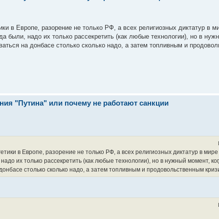
ики в Европе, разорение не только РФ, а всех религиозных диктатур в 
да были, надо их только рассекретить (как любые технологии), но в нуж
иваться на донбасе столько сколько надо, а затем топливным и продово
ния "Путина" или почему не работают санкции
тики в Европе, разорение не только РФ, а всех религиозных диктатур в мир
, надо их только рассекретить (как любые технологии), но в нужный момент, ко
а донбасе столько сколько надо, а затем топливным и продовольственным криз