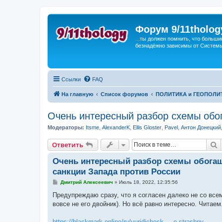
Форум 9/11tholog
...ты должен помнить, что больши
безнадёжно зависимы от Системы, 
Ссылки
FAQ
На главную
Список форумов
ПОЛИТИКА и ГЕОПОЛИ
Очень интересный разбор схемы обог
Модераторы:
Itsme
,
AlexanderK
,
Ellis Gloster
,
Pavel
,
Антон Донецкий
П
Ответить
Очень интересный разбор схемы обогащ
санкции Запада против России
С
Дмитрий Алексеевич
»
Июль 18, 2022, 12:35:56
о
о
Предупреждаю сразу, что я согласен далеко не со все
б
вовсе не его двойник). Но всё равно интересно. Читае
щ
е
н
https://blackmark.online/ru/yuridichesk ... e-strashny