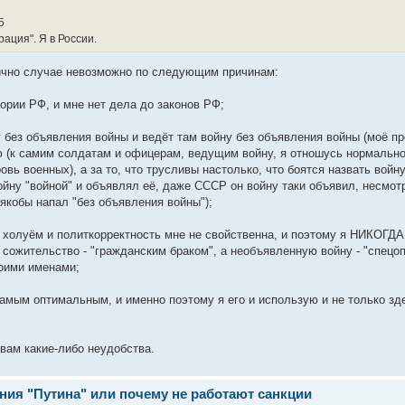
5
ация". Я в России.
лично случае невозможно по следующим причинам:
ории РФ, и мне нет дела до законов РФ;
ну без объявления войны и ведёт там войну без объявления войны (моё п
ю (к самим солдатам и офицерам, ведущим войну, я отношусь нормально;
ь военных), а за то, что трусливы настолько, что боятся назвать войну 
йну "войной" и объявлял её, даже СССР он войну таки объявил, несмот
 якобы напал "без объявления войны");
м холуём и политкорректность мне не свойственна, и поэтому я НИКОГДА
 сожительство - "гражданским браком", а необъявленную войну - "спецоп
воими именами;
самым оптимальным, и именно поэтому я его и использую и не только зде
вам какие-либо неудобства.
ния "Путина" или почему не работают санкции