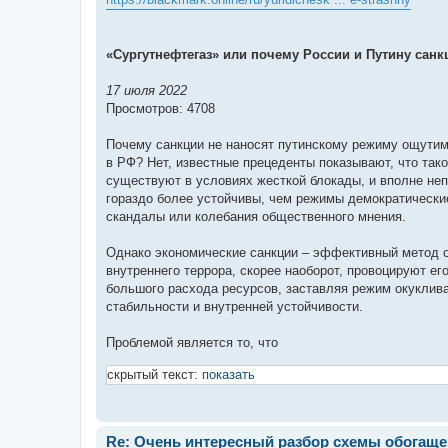
и
е
«Сургутнефтегаз» или почему России и Путину сан
17 июля 2022
Просмотров: 4708
Почему санкции не наносят путинскому режиму ощутимо
в РФ? Нет, известные прецеденты показывают, что та
существуют в условиях жесткой блокады, и вполне неп
гораздо более устойчивы, чем режимы демократические
скандалы или колебания общественного мнения.
Однако экономические санкции – эффективный метод ос
внутреннего террора, скорее наоборот, провоцируют е
большого расхода ресурсов, заставляя режим окуклива
стабильности и внутренней устойчивости.
Проблемой является то, что
скрытый текст:
показать
Re: Очень интересный разбор схемы обогаще