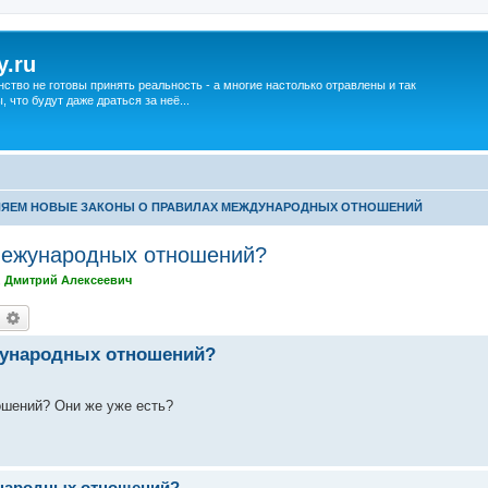
y.ru
нство не готовы принять реальность - а многие настолько отравлены и так
что будут даже драться за неё...
ЯЕМ НОВЫЕ ЗАКОНЫ О ПРАВИЛАХ МЕЖДУНАРОДНЫХ ОТНОШЕНИЙ
межународных отношений?
,
Дмитрий Алексеевич
оиск
Расширенный поиск
жународных отношений?
ошений? Они же уже есть?
ународных отношений?