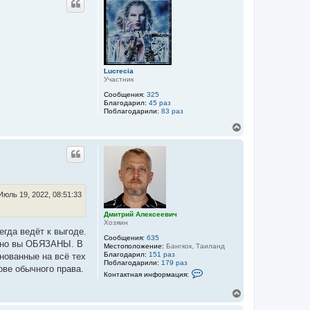
н
у
т
ь
с
я
к
Lucrecia
н
Участник
а
ч
Сообщения:
325
а
Благодарил:
45 раз
Поблагодарили:
83 раз
л
у
В
е
р
н
у
т
ь
с
Июль 19, 2022, 08:51:33
я
к
Дмитрий Алексеевич
Хозяин
н
егда ведёт к выгоде.
а
Сообщения:
635
ч
, но вы ОБЯЗАНЫ. В
Местоположение:
Бангкок, Таиланд
а
Благодарил:
151 раз
нованные на всё тех
л
Поблагодарили:
179 раз
ове обычного права.
К
у
Контактная информация:
о
н
В
т
е
а