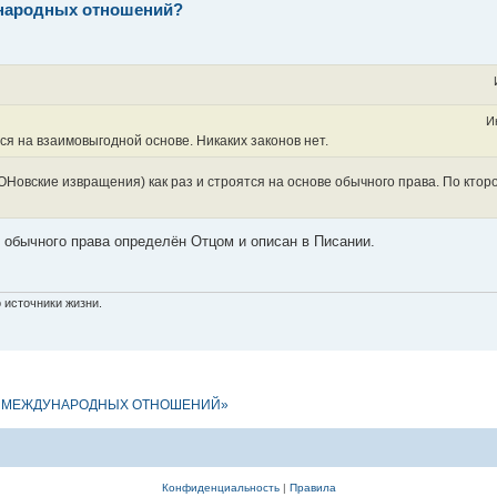
ународных отношений?
И
я на взаимовыгодной основе. Никаких законов нет.
Новские извращения) как раз и строятся на основе обычного права. По ктор
 обычного права определён Отцом и описан в Писании.
 источники жизни.
АХ МЕЖДУНАРОДНЫХ ОТНОШЕНИЙ»
Конфиденциальность
|
Правила