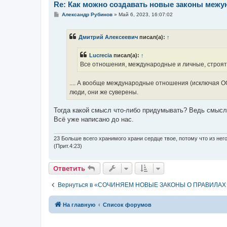
Re: Как можно создавать новые законы меж
С
Александр Рубинов
»
Май 6, 2023, 16:07:02
о
о
б
Дмитрий Алексеевич
писал(а):
↑
щ
е
н
Lucrecia
писал(а):
↑
и
е
Все отношения, международные и личные, строятс
.... А вообще международные отношения (исключая ОО
люди, они же суверены.
Тогда какой смысл что-либо придумывать? Ведь смысл
Всё уже написано до нас.
23 Больше всего хранимого храни сердце твое, потому что из него
(Прит.4:23)
Ответить
Вернуться в «СОЧИНЯЕМ НОВЫЕ ЗАКОНЫ О ПРАВИЛ
На главную
Список форумов