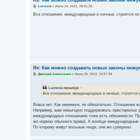
С
Lucrecia
»
Июль 19, 2022, 08:51:33
о
о
Все отношения, международные и личные, строятся на 
б
щ
е
н
и
е
Re: Как можно создавать новые законы меж
С
Дмитрий Алексеевич
»
Июль 26, 2022, 10:57:36
о
о
б
Lucrecia
писал(а):
↑
щ
е
Все отношения, международные и личные, строятся н
н
и
е
Вовсе нет. Как минимум, не обязательно. Отношения ещ
Например, вам невыгодно поддерживать престарелых 
международных отношениях тоже есть обязанности. При
же нормах обычного права). А вообще международные о
По кторому живут вольные люди, они же суверены.