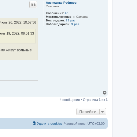
р
к
Александр Рубинов
т
н
Участник
н
у
а
Сообщения:
46
т
я
Местоположение:
г. Самара
ь
и
Благодарил:
23 раз
с
Июль 26, 2022, 10:57:36
н
Поблагодарили:
9 раз
я
ф
о
к
юль 19, 2022, 08:51:33
р
н
м
а
а
ч
ц
а
и
ому живут вольные
л
я
п
у
о
л
ь
з
о
в
а
т
е
В
л
е
я
4 сообщения • Страница
1
из
1
Д
р
м
н
и
у
Перейти
т
т
р
ь
и
с
й
Удалить cookies
Часовой пояс:
UTC+03:00
А
я
л
к
е
н
к