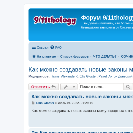
Форум 9/11tholog
...ты должен помнить, что больши
безнадёжно зависимы от Системы, 
Ссылки
FAQ
На главную
Список форумов
ЧТО ДЕЛАТЬ?
СОЧИН
Как можно создавать новые законы 
Модераторы:
Itsme
,
AlexanderK
,
Ellis Gloster
,
Pavel
,
Антон Донецкий
П
Ответить
Как можно создавать новые законы ме
С
Ellis Gloster
»
Июль 19, 2022, 01:29:19
о
о
Как можно создавать новые законы межународных отн
б
щ
е
н
и
е
Re: Как можно создавать новые законы меж