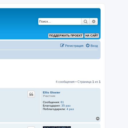
Поиск
Расширенный по
ПОДДЕРЖАТЬ ПРОЕКТ
НА САЙТ
Регистрация
Вход
4 сообщения • Страница
1
из
1
Ellis Gloster
Участник
Сообщения:
61
Благодарил:
35 раз
Поблагодарили:
4 раз
В
е
р