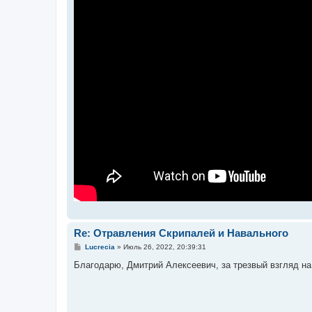
Re: Отравления Скрипалей и Навального
С
Lucrecia
»
Июль 26, 2022, 20:39:31
о
о
Благодарю, Дмитрий Алексеевич, за трезвый взгляд на
б
щ
е
н
и