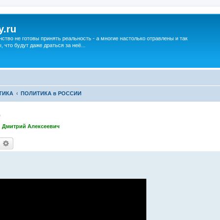
y.ru
нство не готовы принять реальность - а многие настолько отравлены и так
что будут даже драться за неё...
ТИКА
ПОЛИТИКА в РОССИИ
о
,
Дмитрий Алексеевич
оиск
Расширенный поиск