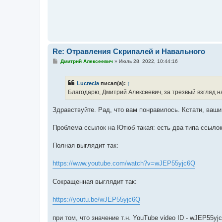
е
Re: Отравления Скрипалей и Навального
С
Дмитрий Алексеевич
»
Июль 28, 2022, 10:44:16
о
о
б
Lucrecia
писал(а):
↑
щ
е
Благодарю, Дмитрий Алексеевич, за трезвый взгляд н
н
и
е
Здравствуйте. Рад, что вам понравилось. Кстати, ваши
Проблема ссылок на Ютюб такая: есть два типа ссылок 
Полная выглядит так:
https://www.youtube.com/watch?v=wJEP55yjc6Q
Сокращенная выглядит так:
https://youtu.be/wJEP55yjc6Q
при том, что значение т.н. YouTube video ID - wJEP55yj