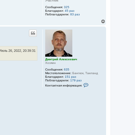
Участник
а
ч
Сообщения:
325
а
Благодарил:
45 раз
Поблагодарили:
83 раз
л
у
В
е
р
н
у
т
ь
с
Июль 26, 2022, 20:39:31
я
к
Дмитрий Алексеевич
Хозяин
н
а
Сообщения:
635
ч
Местоположение:
Бангкок, Таиланд
а
Благодарил:
151 раз
л
Поблагодарили:
179 раз
К
у
Контактная информация:
о
н
т
а
к
т
н
а
я
и
н
ф
о
р