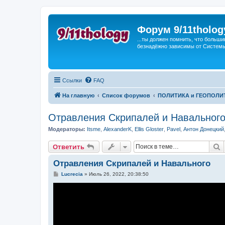
Форум 9/11tholog
...ты должен помнить, что больши
безнадёжно зависимы от Системы, 
Ссылки
FAQ
На главную
Список форумов
ПОЛИТИКА и ГЕОПОЛИ
Отравления Скрипалей и Навальног
Модераторы:
Itsme
,
AlexanderK
,
Ellis Gloster
,
Pavel
,
Антон Донецкий
П
Ответить
Отравления Скрипалей и Навального
С
Lucrecia
»
Июль 26, 2022, 20:38:50
о
о
б
щ
е
н
и
е