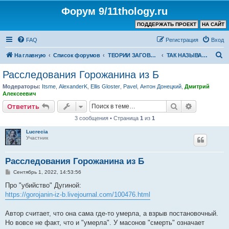
Форум 9/11thology.ru
ПОДДЕРЖАТЬ ПРОЕКТ
НА САЙТ
FAQ
Регистрация
Вход
П
На главную
Список форумов
ТЕОРИИ ЗАГОВОРА (не связанные с 9/11)
ТАК НАЗЫВАЕМЫЙ «ЦЕХ» - КТО ЧТО О НЁМ ЗНАЕТ И ДУМАЕТ?
о
Расследования Горожанина из Б
и
Модераторы:
Itsme
,
AlexanderK
,
Ellis Gloster
,
Pavel
,
Антон Донецкий
,
Дмитрий
с
Алексеевич
к
Поиск
Расширен
Ответить
3 сообщения • Страница
1
из
1
Lucrecia
Участник
Расследования Горожанина из Б
С
Сентябрь 1, 2022, 14:53:56
о
о
Про "убийство" Дугиной:
б
https://gorojanin-iz-b.livejournal.com/100476.html
щ
е
н
Автор считает, что она сама где-то умерла, а взрыв постановочный.
и
е
Но вовсе не факт, что и "умерла". У масонов "смерть" означает