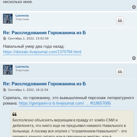
несколько иное.
Lucrecia
Участник
Re: Расследования Горожанина из Б
С
Сентябрь 1, 2022, 15:02:59
о
о
Навальный умер два года назад:
б
https://dostalo.livejournal.com/1370784.html
щ
е
н
и
Lucrecia
е
Участник
Re: Расследования Горожанина из Б
С
Сентябрь 1, 2022, 18:11:54
о
о
Скрипаль, по горожанину, это вымышленный персонаж литературного
б
романа:
https://gorojanin-iz-b.livejournal.com/ ... #t18657686
щ
е
н
и
е
Бесполезно объяснять верующим в правду от зомбо-СМИ и
дебилонета, что никто еще не предъявил никакого Навального в
больнице. А посему вся опупея с "отравлением Навального" - это
перевод данного актера или в священные жертвы, или в